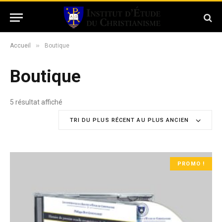
»
Accueil
Boutique
Boutique
5 résultat affiché
T
r
TRI DU PLUS RÉCENT AU PLUS ANCIEN
i
é
d
u
PROMO !
p
l
u
s
r
é