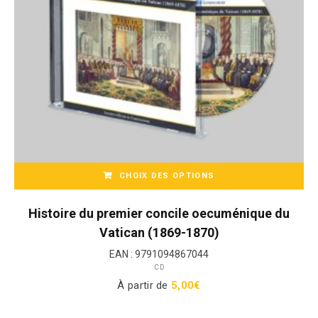
c
e
n
t
a
u
p
l
u
s
a
CHOIX DES OPTIONS
n
CD / MP3
c
Ce
i
produit
Histoire du premier concile oecuménique du
e
a
Vatican (1869-1870)
n
plusieurs
EAN :
9791094867044
variations.
CD
Les
À partir de
5,00
€
options
peuvent
être