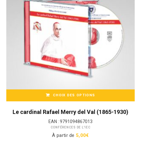
CHOIX DES OPTIONS
CD / MP3
Ce
produit
Le cardinal Rafael Merry del Val (1865-1930)
a
EAN :
9791094867013
plusieurs
CONFÉRENCES DE L'IEC
variations.
À partir de
5,00
€
Les