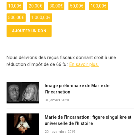
10,00
€
20,00
€
30,00
€
50,00
€
100,00
€
500,00
€
1 000,00
€
Nous délivrons des reçus fiscaux donnant droit à une
réduction d'impôt de de 66 % :
En savoir plus.
Image préliminaire de Marie de
l’Incarnation
31 janvier 2020
Marie de l’Incarnation : figure singulière et
universelle de l’histoire
20 novembre 2019