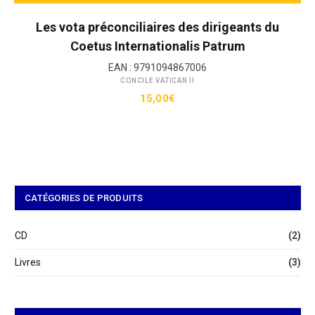
Les vota préconciliaires des dirigeants du
Coetus Internationalis Patrum
EAN :
9791094867006
CONCILE VATICAN II
15,00
€
CATÉGORIES DE PRODUITS
CD
(2)
Livres
(3)