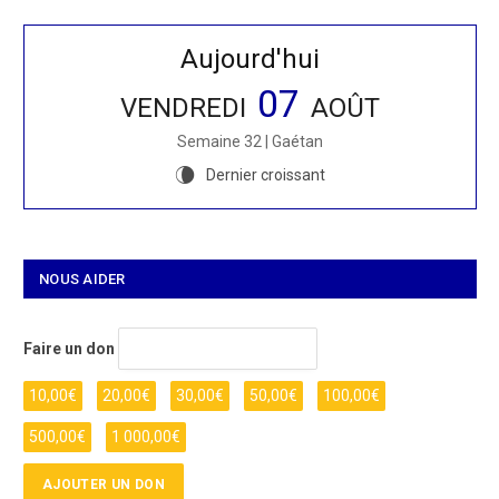
Aujourd'hui
07
VENDREDI
AOÛT
Semaine 32 | Gaétan
Dernier croissant
V
NOUS AIDER
Faire un don
10,00
€
20,00
€
30,00
€
50,00
€
100,00
€
500,00
€
1 000,00
€