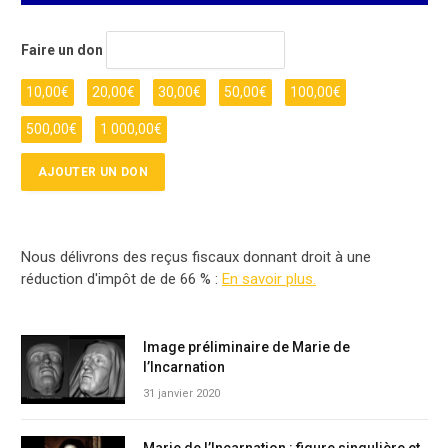
Faire un don
10,00
€
20,00
€
30,00
€
50,00
€
100,00
€
500,00
€
1 000,00
€
Nous délivrons des reçus fiscaux donnant droit à une
réduction d'impôt de de 66 % :
En savoir plus.
Image préliminaire de Marie de
l’Incarnation
31 janvier 2020