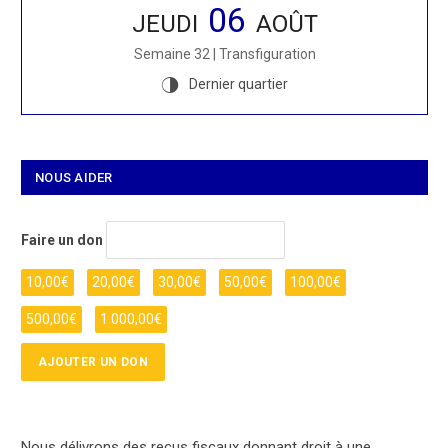
06
JEUDI
AOÛT
Semaine 32 | Transfiguration
Dernier quartier
T
NOUS AIDER
Faire un don
10,00
€
20,00
€
30,00
€
50,00
€
100,00
€
500,00
€
1 000,00
€
Nous délivrons des reçus fiscaux donnant droit à une