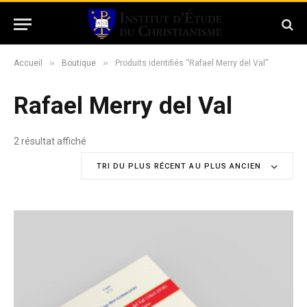
»
»
Accueil
Boutique
Produits identifiés “Rafael Merry del Val”
Rafael Merry del Val
2 résultat affiché
T
r
TRI DU PLUS RÉCENT AU PLUS ANCIEN
i
é
d
u
p
l
u
s
r
é