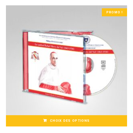
PROMO !
CHOIX DES OPTIONS
CD / MP3
Ce