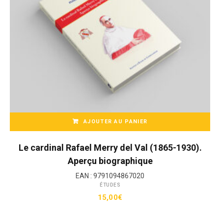
c
e
n
t
a
u
p
l
u
s
a
AJOUTER AU PANIER
n
c
i
Le cardinal Rafael Merry del Val (1865-1930).
e
Aperçu biographique
n
EAN :
9791094867020
ÉTUDES
15,00
€