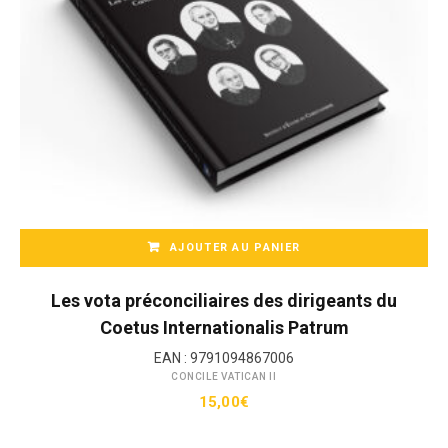
AJOUTER AU PANIER
Les vota préconciliaires des dirigeants du
Coetus Internationalis Patrum
EAN :
9791094867006
CONCILE VATICAN II
15,00
€