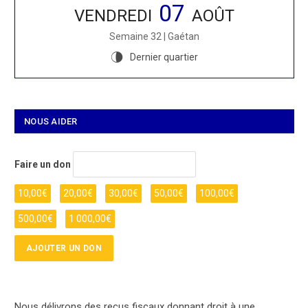
07
VENDREDI
AOÛT
Semaine 32 | Gaétan
Dernier quartier
U
NOUS AIDER
Faire un don
10,00
€
20,00
€
30,00
€
50,00
€
100,00
€
500,00
€
1 000,00
€
Nous délivrons des reçus fiscaux donnant droit à une